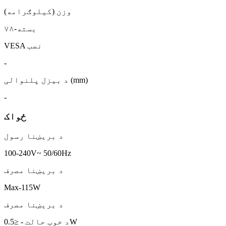
وزن (کیلوګرامه)
بسته-۷۸
VESA نصب
-
د بیزل پلنوالی (mm)
-
ځواک
د بریښنا رسول
100-240V~ 50/60Hz
د بریښنا مصرف
Max-115W
د بریښنا مصرف
د خوب حالت - ≤0.5W