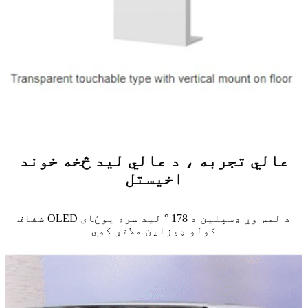
عالي تجربه ، د عالي لید څخه خوند
اخیستل
شفاف OLED د لمس وړ ډسپلین د 178 ° لید سره یوځای
کولو ډیزاین ملاتړ کوي