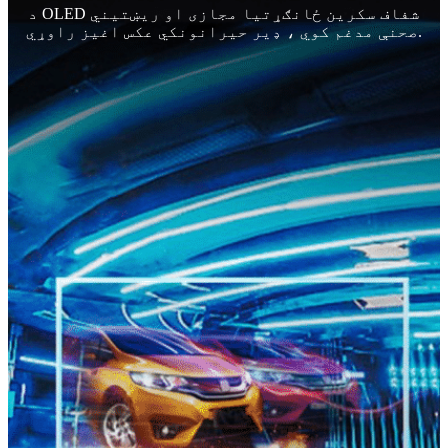
د OLED شفاف سکرین ځانګړتیا مجازی او ریښتیني
صحنې مدغم کوي ، ډیر حیرانونکي عکس اغیز راوړي.