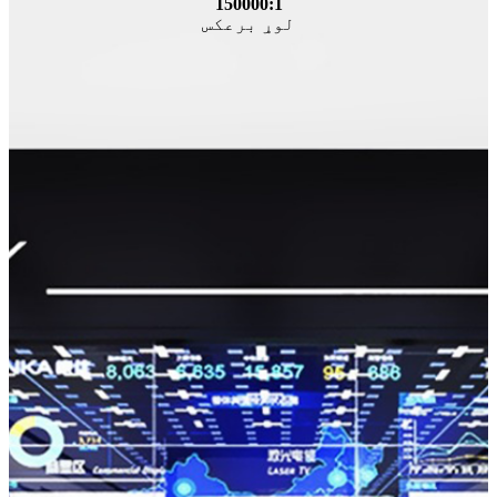
150000:1
لوړ برعکس