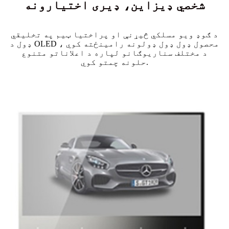
شخصي ډیزاین، ډیری اختیارونه
د ګوډ ویو مسلکي څیړنې او پراختیا ټیم په تخلیقي
ډول د OLED محصول ډول ډول ډولونه رامینځته کوي ،
د مختلف سناریوګانو لپاره د اعلاناتو متنوع
حلونه چمتو کوي.