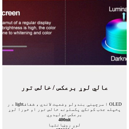
عالي لوړ برعکس / خالص تور
د ر lightا سرچینې بندولو وضعیت لاندې ، شفاف OLED
پخپله جذب کونکي پکسلونه خالص تور او خورا لوړ
برعکس تولیدوي
400nit
لوړ روښانتیا