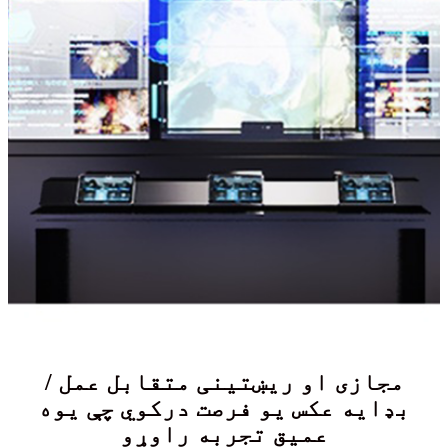
مجازی او ریښتینی متقابل عمل /
بډایه عکس یو فرصت درکوي چې یوه
عمیق تجربه راوړو