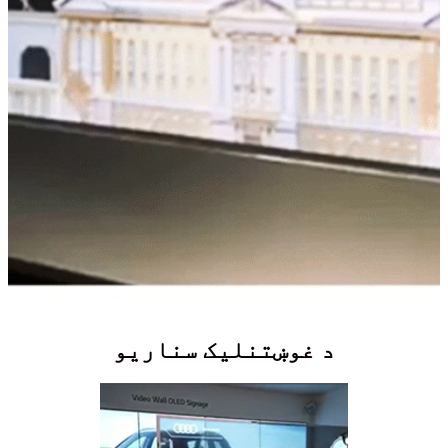
د غوښتنلیک سناریو