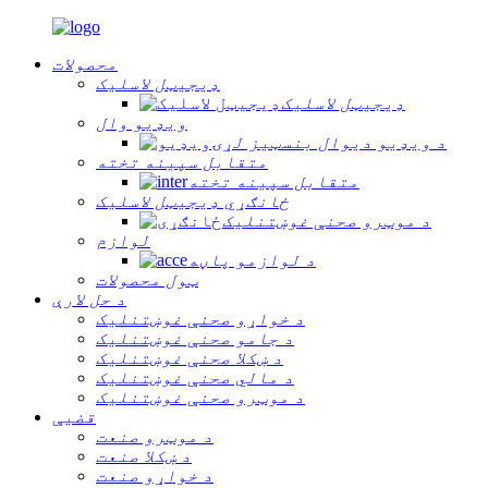
محصولات
ډیجیټل لاسلیک
ډیجیټل لاسلیک
ویډیو وال
د ویډیو دیوال بنسټیز لړۍ
متقابل سپینه تخته
متقابل سپینه تخته
ځانګړي ډیجیټل لاسلیک
د موټرو صحنې غوښتنلیک
لوازم
د لوازمو پاڼه
ټول محصولات
د حل لارې
د خواړو صحنې غوښتنلیک
د جامو صحنې غوښتنلیک
د ښکلا صحنې غوښتنلیک
د مالي صحنې غوښتنلیک
د موټرو صحنې غوښتنلیک
قضیې
د موټرو صنعت
د ښکلا صنعت
د خواړو صنعت