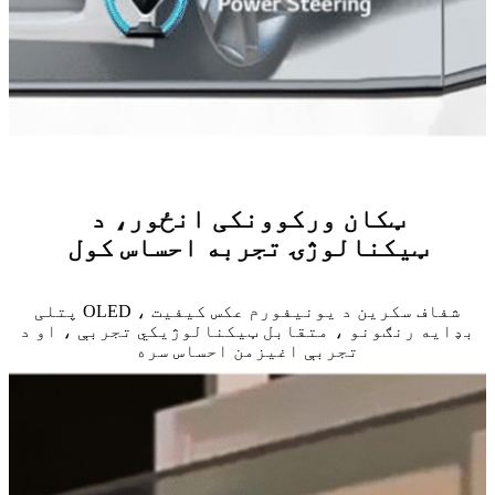
ټکان ورکوونکی انځور، د
ټیکنالوژۍ تجربه احساس کول
پتلی OLED شفاف سکرین د یونیفورم عکس کیفیت ،
بډایه رنګونو ، متقابل ټیکنالوژیکي تجربې ، او د
تجربې اغیزمن احساس سره