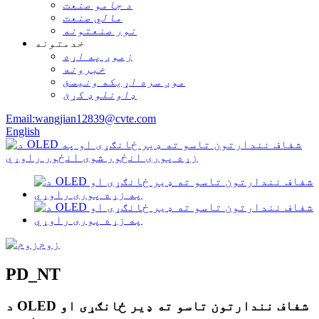
د جامو صنعت
مالي صنعت
نور صنعتونه
خدمتونه
زموږ په اړه
خبرونه
موږ سره اړیکه ونیسئ
ډاونلوډ کړئ
Email:wangjian12839@cvte.com
English
زوم
PD_NT
د OLED شفاف نندارتون تاسو ته ډیر ځانګړی او