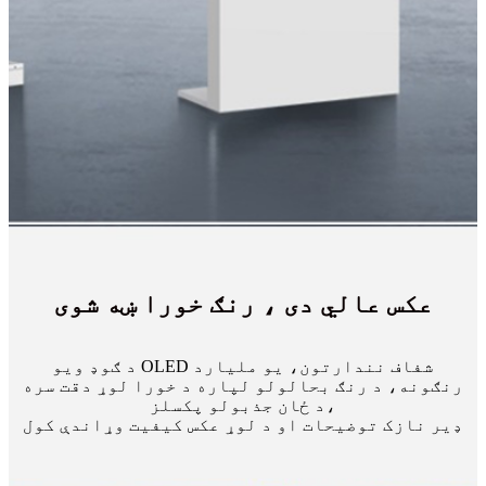
عکس عالي دی ، رنګ خورا ښه شوی
د ګوډ ویو OLED شفاف نندارتون، یو ملیارد
رنګونه، د رنګ بحالولو لپاره د خورا لوړ دقت سره
د ځان جذبولو پکسلز،
ډیر نازک توضیحات او د لوړ عکس کیفیت وړاندې کول