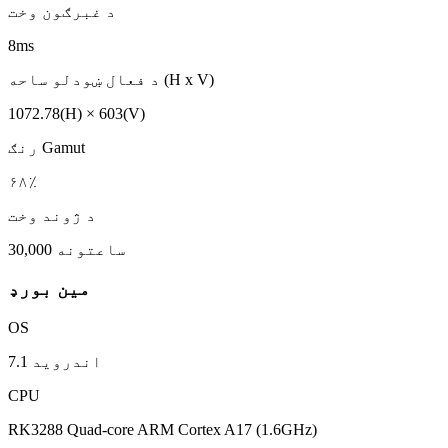
د غبرګون وخت
8ms
د فعال ښودلو ساحه (H x V)
1072.78(H) × 603(V)
رنګ Gamut
۶۸٪
د ژوند وخت
30,000 ساعتونه
مین بورډ
OS
اندروید 7.1
CPU
RK3288 Quad-core ARM Cortex A17 (1.6GHz)