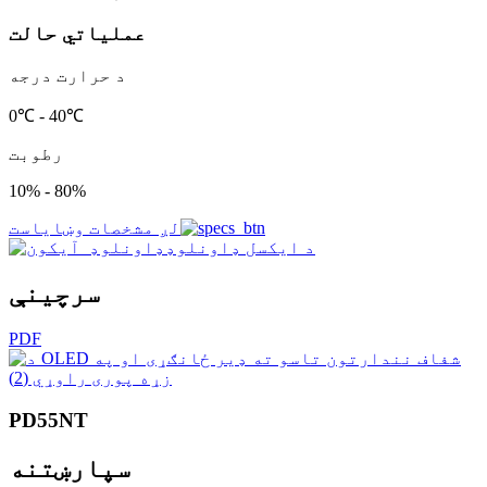
عملیاتي حالت
د حرارت درجه
0℃ - 40℃
رطوبت
10% - 80%
لږ مشخصات وښایاست
د ایکسل ډاونلوډ
سرچینې
PDF
PD55NT
سپارښتنه