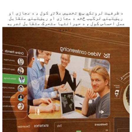
د ظرفیت لرونکي ټچ تخصیص ملاتړ کول ، د مجازی او
ریښتیني ترکیب څخه د مجازی او ریښتیني متقابل
عمل احساس کول ، د حیرانتیا متحرک متقابل تجربه
راوړي