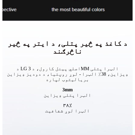
د کاغذ په څیر پتلی، د ایتر په څیر
ناڅرګند
د LG اصلي پینل کارول، د 3MM الټرا پتلی
ډیزاین، 38٪ الټرا - لوړ روڼتیا، د دودیز ډیزاین
بریالیتوب لپاره
3mm
الټرا پتلی ډیزاین
۳۸٪
الټرا لوړ شفافیت