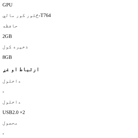
GPU
څلور کور مالي-T764
حافظه
2GB
ذخیره کول
8GB
ارتباط او غږ
داخلول
-
داخلول
USB2.0 ×2
محصول
-