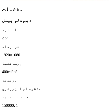
مشخصات
د ښودلو پینل
اندازه
۵۵''
قرارداد
1920×1080
روښانتیا
400cd/m²
اوریدنه
منظره او انځورګري
د تناسب نسبت
150000: 1