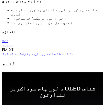
په زړه پوری راوړي
- د کاغذ په څیر پتلی، د آسمان په څیر نه لیدل
کیږي
- خورا لوړ برعکس / خالص تور
- شخصي ډیزاین، ډیری اختیارونه
اندازه
۵۵''
تفتیش
PD_NT
کتنه
مشخصات
سرچینې
سپارښتنه
تفتیش
کتنه
د لوړ پای سوداګریز OLED شفاف
نندارتون