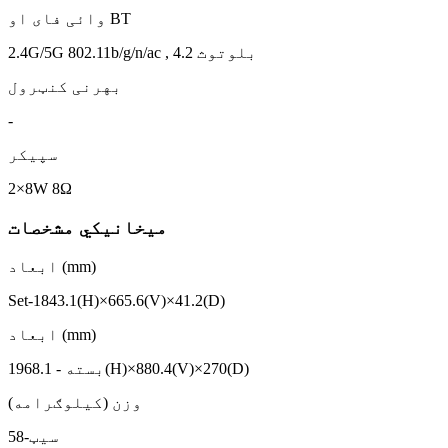
وائی ​​فای او BT
2.4G/5G 802.11b/g/n/ac , بلوتوث 4.2
بهرنی کنټرول
-
سپیکر
2×8W 8Ω
میخانیکي مشخصات
ابعاد (mm)
Set-1843.1(H)×665.6(V)×41.2(D)
ابعاد (mm)
بسته - 1968.1(H)×880.4(V)×270(D)
وزن (کیلوګرامه)
سیټ-58