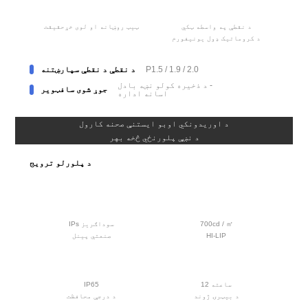
د نقطې په واسطه ټکي
ټیټ روښانه او لوی خړ
حقیقت
د کروماتیک ډول یونیفورم
P1.5 / 1.9 / 2.0
د نقطې د نقطې سپارښتنه
د ذخیره کولو نښه بادل -
جوړ شوی سافټویر
اسانه اداره
د اوریدونکي اوبو ایستنې صحنه کارول
د نښې پلورنځي څخه بهر
د پلورلو ترویج
700cd / ㎡
IPs سوداګریز
HI-LIP
صنعتي پینل
12 ساعته
IP65
د بیټرۍ ژوند
د درجې محافظت