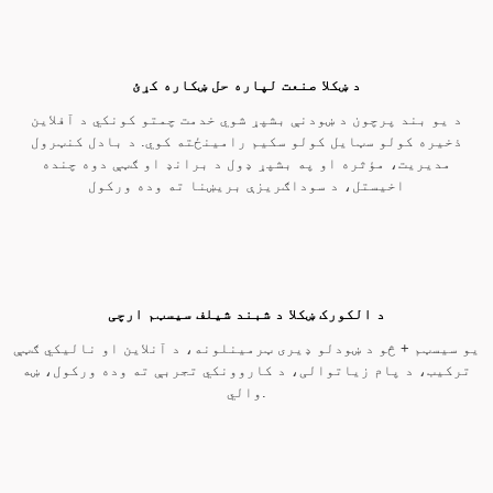
ټچ
ډیسک
خدمت
ټرمینل
عامه
معلوماتو
پینل
لارښود
سکرین
کول
تجهیزات
خوندیتوب
پوهیدل
نوښتګر
ټیمپلیټ
د ښکلا صنعت لپاره حل ښکاره کړئ
د یو بند پرچون د ښودنې بشپړ شوي خدمت چمتو کونکي د آفلاین
ذخیره کولو سټایل کولو سکیم رامینځته کوي. د بادل کنټرول
مدیریت، مؤثره او په بشپړ ډول د برانډ او ګټې دوه چنده
اخیستل، د سوداګریزې بریښنا ته وده ورکول
د الکورک ښکلا د شبند شیلف سیسټم ارچی
یو سیسټم + څو د ښودلو ډیری ټرمینلونه، د آنلاین او نالیکي ګټې
ترکیب، د پام زیاتوالی، د کاروونکي تجربې ته وده ورکول، ښه
والي.