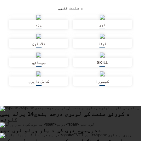
د صنعت قضیې
لور
يزه
لېشا
کلادلین
SK-LL
ټیفاني
کیمورا
کامل ډایری
د کورني صنعت کې لومړی درجه بندي
14
پرله پسې
کلونه
د
دریم
په نړۍ کې د بار وړلو لوی حجم