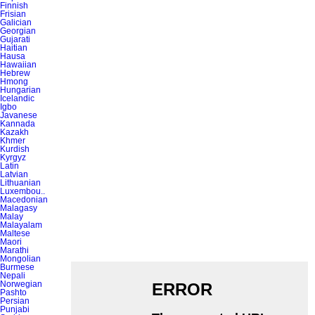
Finnish
Frisian
Galician
Georgian
Gujarati
Haitian
Hausa
Hawaiian
Hebrew
Hmong
Hungarian
Icelandic
Igbo
Javanese
Kannada
Kazakh
Khmer
Kurdish
Kyrgyz
Latin
Latvian
Lithuanian
Luxembou..
Macedonian
Malagasy
Malay
Malayalam
Maltese
Maori
Marathi
Mongolian
Burmese
Nepali
Norwegian
Pashto
Persian
Punjabi