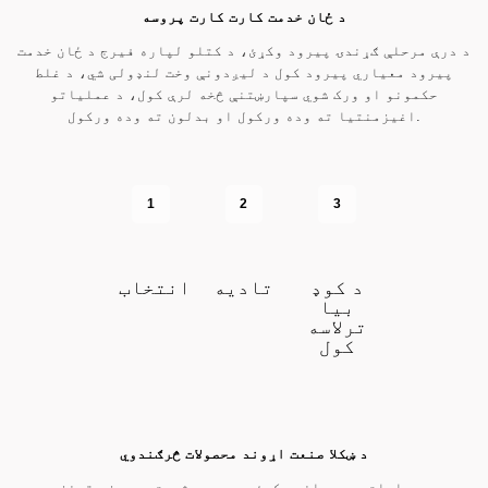
د ځان خدمت کارت کارت پروسه
د درې مرحلې ګړندۍ پیرود وکړئ، د کتلو لپاره فیرج د ځان خدمت
پیرود معیاري پیرود کول د لیږدونې وخت لنډولی شي، د غلط
حکمونو او ورک شوي سپارښتنې څخه لرې کول، د عملیاتو
اغیزمنتیا ته وده ورکول او بدلون ته وده ورکول.
1
2
3
د کوډ
تادیه
انتخاب
بیا
ترلاسه
کول
د ښکلا صنعت اړوند محصولات څرګندوي
ریموټ عملیات، مهرباني وکړئ د ټیټ موثریت دودیز ستونزه هیر