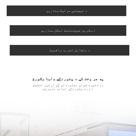
د غوښتنې سرلیک سناریو
د سکرین غوښتنلیک لیکل سناریو
د متقابل تجربه واقعیت
په هر وخت کې د پلورنځي ډاټا وګورئ
د ذخیره کولو معلوماتو څو اړخیز تحلیل،
د زره پلورنځی اسانه مدیریت