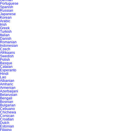
German
Portuguese
Spanish
Russian
Japanese
Korean
Arabic
Irish
Greek
Turkish
Italian
Danish
Romanian
Indonesian
Czech
Afrikaans
Swedish
Polish
Basque
Catalan
Esperanto
Hindi
Lao
Albanian
Amharic
Armenian
Azerbaijani
Belarusian
Bengali
Bosnian
Bulgarian
Cebuano
Chichewa
Corsican
Croatian
Dutch
Estonian
Filipino