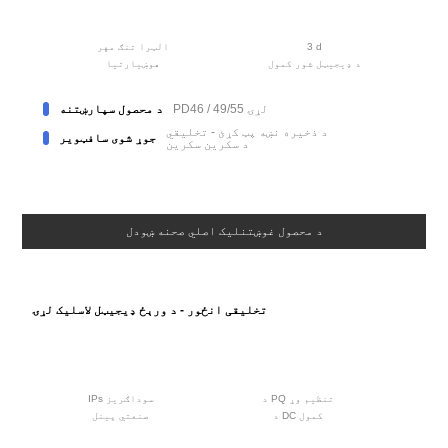
3 d
الټرا تنګ مهر
د ډیجیټل شور کمول
هوښیارتیا
PD46 / 49/55 لړۍ
د محصول سپارښتنه
د ذخیره نښه پټ کړئ - تخلیقي
جوړ شوی سافټویر
د سکرین سکرین
د محصول غوښتنلیک اصلي صحنه ښودل
تخلیقی انځور - د ورېځ ډیجیټل لاسلیک لړۍ
د PQ تنظیم وړ
IPs سوداګریز
د DC کمول
صنعتي پینل