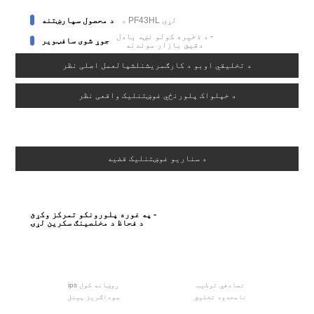
د PF43HL لړۍ
د محصول سپارښتنه
د ذخیره کولو نښه بادل -
جوړ شوی سافټویر
دقیق بازار موندنه
د تخلیقي اوبو د کارګمریشنلشپالعمل اصلی نظر
د خپلواک پلورنځي غوښتنلیک واقعی نظر
د سناریو غوښتنلیک قضیه
په غوره پلورونکو تمرکز وکړئ -
د فحاظ د مخلصینګ سکرین لړۍ
تصادفي ترکیب
ips روښانه کول
نامحدود تخلیق
سوداګریز پینل