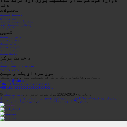
دواړه قوس ګونګ او میکسهب پورې اړه لري
د کډه
ډله
محصولات
ډیجیټل لاسلیک
ویډیو وال
متقابل سپینه طریقه
ځانګړي ډیجیټل نښه
لوازمات
قضیې
د خواړو صنعت
د جامو صنعت
مالي صنعت
اتومات صنعت
نور صنعتونه
د ښکلا صنعت
د خدمت مرکز
ډاونلوډ
موږ سره اړیکه ونیسئ
زموږ په اړه
موږ سره اړیکه ونیسئ
د چین په، شانګهاهي، پگانونګ، شانګهنګي، پیدی، پګی، پګیشه
zhaolin@cvte.com
+86 1814977700700700700700 ..
+86 1814977700700700700700 ..
اوسنه
© د چاپ حق - 2010-2023: ټول حقونه خوندي دي.
د سایټ نقشه
ډیجیټل نښه کیوسک سینګاپور
,
د پیوستون ټچ ښودل
,
د میډیا وال
,
د تاک پینل
,
شیشې
,
75 انچه سوداګریز نمایش
,
د ښودنې او لمس سکرین