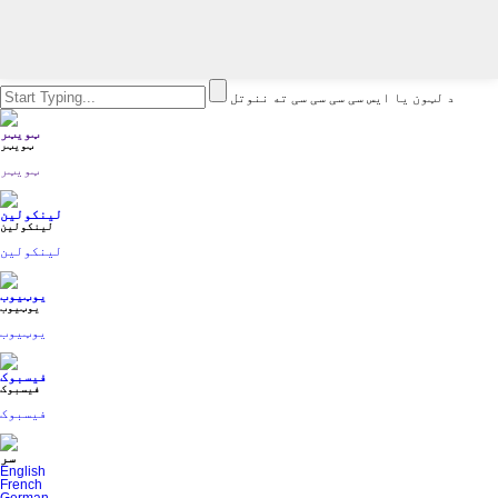
د لټون یا ایس سی سی سی سی ته ننوتل
ټویټر
ټویټر
ټویټر
لینکولین
لینکولین
لینکولین
یوټیوب
یوټیوب
یوټیوب
فیسبوک
فیسبوک
فیسبوک
سر
English
French