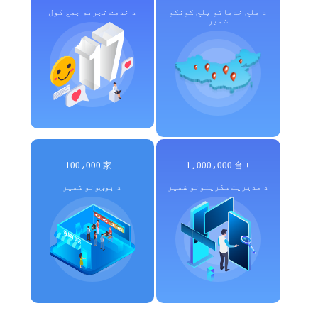
د ملي خدماتو پلي کونکو
د خدمت تجربه جمع کول
شمیر
100،000
1،000،000
家 +
台 +
د مدیریت سکرینونو شمیر
د پوښونو شمیر