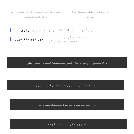
د چوکاټ رففتي ټیکنالوژي
کیدی شي په افقی ډول او عمودي وي
سوځول
د ترکیب ترکیب
د نوي ګیق لړۍ (43 ~ 98 انچه)
د محصول سپارښتنه
د ذخیره کولو نښه بادل -
جوړ شوی سافټویر
هوښیاره خوشې کول
د تخلیقي اوبو د کارګمریشنلشپالعمل اصلی نظر
د اعلاناتو سکرین غوښتنلیک سناریو
د اجناسو ښودنې غوښتنلیک سناریو
د مشهور سکیفیت مثالونه