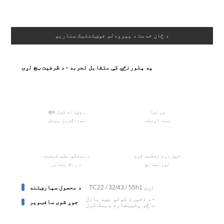
د ځان خدمت د پیرودلو غوښتنلیک سناریو
په پلورنځي کې متقابل تجربه - د ظرفیت ټچ لړۍ
وړتیا
ips روښانه کول
سمه اړیکه
سوداګریز پینل
خپل زړه تعقیب کړئ
د مسلکي عکس کیفیت
لوړ تطابق
د رنګ بحالی
TC22 / 32/43 / 55h1 لړۍ
د محصول سپارښتنه
د ذخیره کولو نښه بادل -
جوړ شوی سافټویر
د څو پلیټفارم ډیسک کول