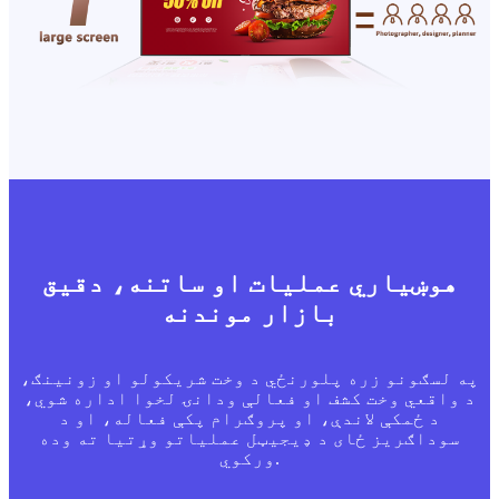
هوښیاري عملیات او ساتنه، دقیق
بازار موندنه
په لسګونو زره پلورنځي د وخت شریکولو او زونینګ،
د واقعي وخت کشف او فعالې ودانۍ لخوا اداره شوي،
د ځمکې لاندې، او پروګرام پکې فعاله، او د
سوداګریز ځای د ډیجیټل عملیاتو وړتیا ته وده
ورکوي.