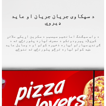
د سپکاوی جریان جریان او عاید
ډیروي
د واټ سیګنگ امانجیم سیسټم د سکرین اړیکې ملاتړ
کوي (د پیرودونکو د مصرف لپاره پلورنځي ته د
ګړندي سپارلو لپاره ذخیره کولو او د وسایل عاید
ښه کولو لپاره ترڅو پلورنځي ته ننوځي.