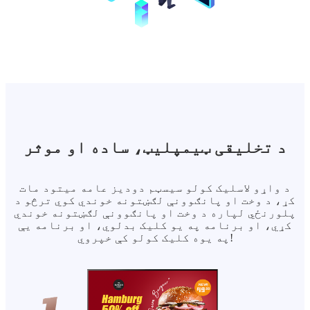
د تخلیقی ټیمپلیټ، ساده او موثر
د واړو لاسلیک کولو سیسټم دودیز عامه میتود مات
کړ، د وخت او پانګوونې لګښتونه خوندي کوي ترڅو د
پلورنځي لپاره د وخت او پانګوونې لګښتونه خوندي
کړي، او برنامه په یو کلیک بدلوي، او برنامه یې
په یوه کلیک کولو کې خپروي!