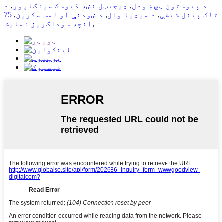
د پیوستون ټچ ښودل
,
ډیجیټل نښه کیوسک سینګاپور
,
د
تاک پینل شیشې
,
د میډیا وال
,
د ښودنې او لمس سکرین
,
75
,
انچه سوداګریز نمایش