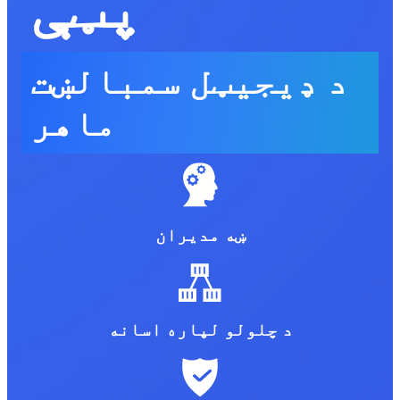
پټې
د ډیجیټل سمبالښت
ماهر
ښه مدیران
د چلولو لپاره اسانه