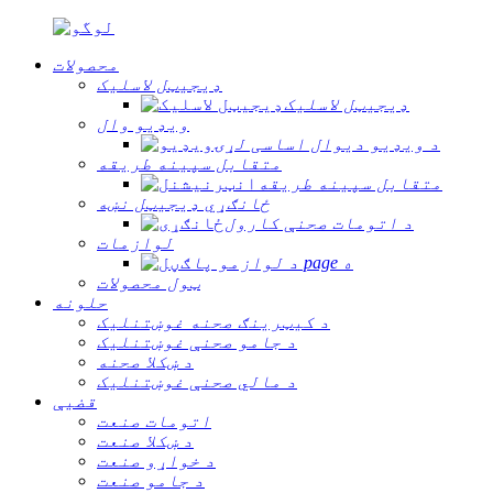
محصولات
ډیجیټل لاسلیک
ډیجیټل لاسلیک
ویډیو وال
د ویډیو دیوال اساسی لړۍ
متقابل سپینه طریقه
متقابل سپینه طریقه
ځانګړي ډیجیټل نښه
د اتومات صحنې کارول
لوازمات
د لوازمو پا page ه
ټول محصولات
حلونه
د کیټرینګ صحنه غوښتنلیک
د جامو صحنې غوښتنلیک
د ښکلا صحنه
د مالي صحنې غوښتنلیک
قضیې
اتومات صنعت
د ښکلا صنعت
د خواړو صنعت
د جامو صنعت