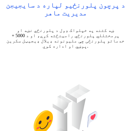
د پرچون پلورنځیو لپاره د سایجیجن
مدیریت ماهر
ښه کتنه په خپلواک ډول د پلورنځي نښه او
پرمختللي پلورنځي رامینځته کړې، او د 5000 +
خدماتو پلورنځی چې ملیونونه ډیلال ډیجیټل سکرین
پوښي او اداره کوي.
17
کال
د خدمت تجربه جمع کول