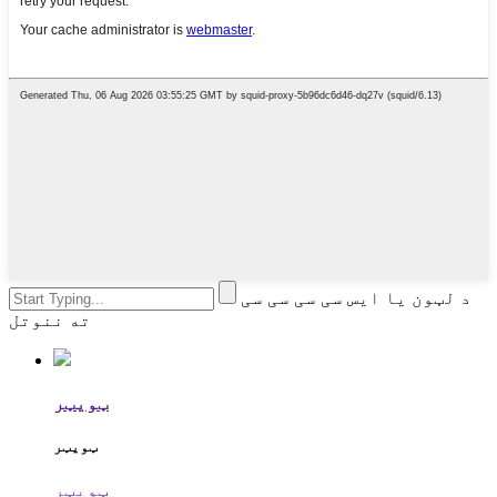
د لټون یا ایس سی سی سی سی
ته ننوتل
ټویټر
ټویټر
ټویټر