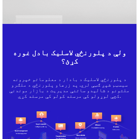
ولې د پلورنځي لاسلیک بادل غوره
کړئ؟
د پلورنځي لاسلیک د بادار د معلوماتو خپرونه
سیسټم شپږ ګټې لري. په زرهاو پلورنځي د ملګرو
ملتونو د شالیدو ساتنې مدیریت د بازار موندنې
کچې لوړولو کې مرسته کولو کې مرسته کړې.