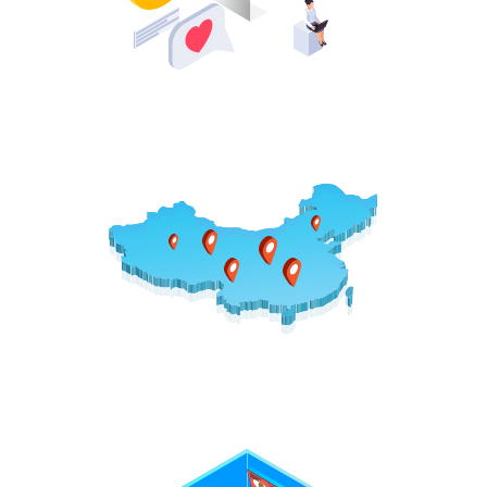
5000
+
د ملي خدماتو پلي کونکو شمیر
100،000
+
د پوښونو شمیر