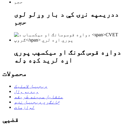
د
دریم
په نړۍ کې د بار وړلو لوی
حجم
دواړه قوس ګونګ او میکسهب پورې
اړه لري
د کډه ډله
محصولات
ډیجیټل لاسلیک
ویډیو وال
متقابل سپینه طریقه
ځانګړي ډیجیټل نښه
لوازمات
قضیې