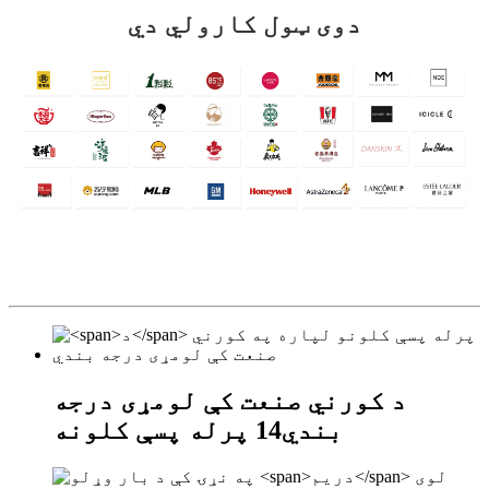
دوی ټول کارولي دي
د کورني صنعت کې لومړی درجه
بندي
14
پرله پسې کلونه