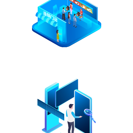
1،000،000
برج +
د مدیریت سکرینونو شمیر