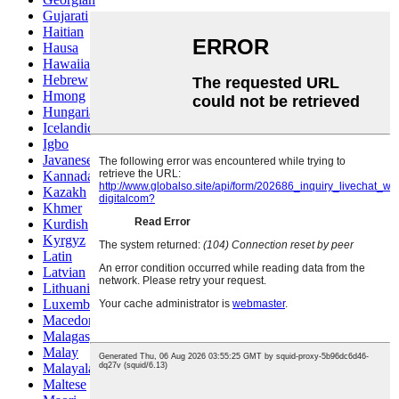
Gujarati
Haitian
Hausa
Hawaiian
Hebrew
Hmong
Hungarian
Icelandic
Igbo
Javanese
Kannada
Kazakh
Khmer
Kurdish
Kyrgyz
Latin
Latvian
Lithuanian
Luxembou..
Macedonian
Malagasy
Malay
Malayalam
Maltese