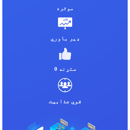
موثره
ډیر باوري
0 ستړنه
قوي جذابیت