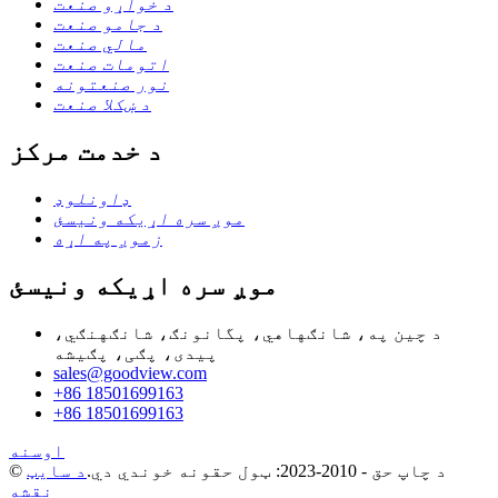
د خواړو صنعت
د جامو صنعت
مالي صنعت
اتومات صنعت
نور صنعتونه
د ښکلا صنعت
د خدمت مرکز
ډاونلوډ
موږ سره اړیکه ونیسئ
زموږ په اړه
موږ سره اړیکه ونیسئ
د چین په، شانګهاهي، پگانونګ، شانګهنګي،
پیدی، پګی، پګیشه
sales@goodview.com
+86 18501699163
+86 18501699163
اوسنه
© د چاپ حق - 2010-2023: ټول حقونه خوندي دي.
د سایټ
نقشه