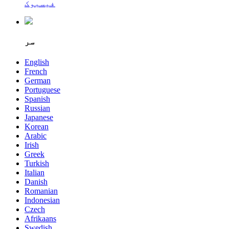
فیسبوک
سر
English
French
German
Portuguese
Spanish
Russian
Japanese
Korean
Arabic
Irish
Greek
Turkish
Italian
Danish
Romanian
Indonesian
Czech
Afrikaans
Swedish