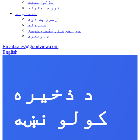
مالي صنعت
نور صنعتونه
خدمتونه
زموږ په اړه
خبرونه
موږ سره اړیکه ونیسئ
ډاونلوډ
Email:sales@goodview.com
English
د ذخیره
کولو نښه