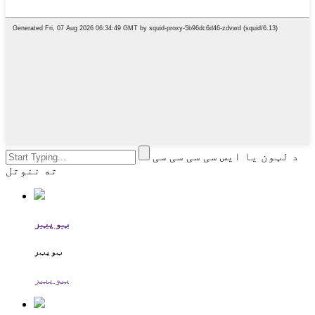
د لټون یا ایس سی سی سی سی
ته ننوتل
ټویټر
ټویټر
ټویټر