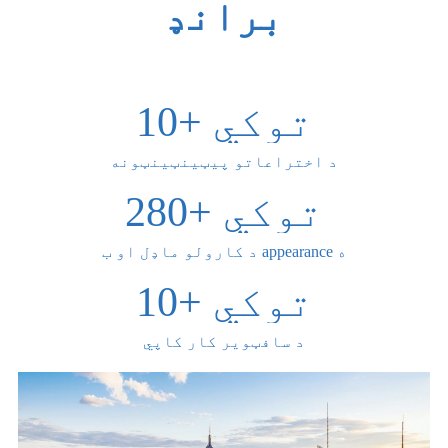
برانډ
+ توکي
10
د اختراعاتو پیټینټینټونه
+ توکي
280
د کارولو ماډل او ب appearance ه
+ توکي
10
د سافټویر کار کاپي