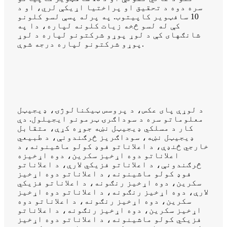
سره دوه د تحقیق او پراختیا اړيکې لري، او د
10 سافټویر کاپيتوب. په پرله پسې لسو کلونو
کې له لسو څخه زیات کلونه لپاره، دا په
شانګهای کې د لوړ پوړو شرکتونو لپاره د لوړ
پوړو شرکتونو لپاره درجه شوې.
د لوړې پای عکس، د پروسس ټیکنالوژۍ، ډیجیټل
معلوماتو سره د سوداګرۍ ټرمونو ایجیلول. دې
کار د مسلکي ډیجیټل نښه جوړه کړې، متقابل
ډیجیټل نښه، سوداګریز څرګندونې، د طبیعي
خارجي څنډې، د اعلاناتو فوډ کولو ماشینونه، د
اعلاناتو دوه اړخیز سکرین، دوه اړخیزه
څرګندونې، د اعلاناتو فزیکي لارې، د اعلاناتو
فوډ کولو ماشینونه، د اعلاناتو دوه اړخیز
سکرین، دوه اړخیز رنګونه، د اعلاناتو فزیکي
لارې، دوه اړخیز رنګونه، د اعلاناتو دوه اړخیز
سکرین، دوه اړخیز رنګونه، د اعلاناتو دوه
اړخیز سکرین، دوه اړخیز رنګونه، د اعلاناتو
فزیکي کولو ماشینونه، د اعلاناتو دوه اړخیز