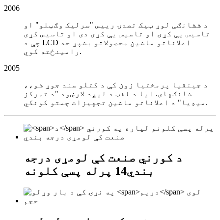
2006
د ششانګی لوړ ټیک تصدۍ رییس "سرلیک وګټلو" او
تاسیس یې کړی او تاسیس یې کړی دی او تاسیس کړی
چې د LCD اعلاناتو ماشین محصولاتو بشپړ حد
رامینځته کوي.
2005
د جینقیا پرمختیا زون کې د کتلو سند جوړ شو،،
شانګهای. ایا د لفټ د لیږد لارښود "د تمرکز
میډیا" د اعلاناتو ماشین تجهیزات چمتو کونکي.
د کورني صنعت کې لومړی درجه
بندي
14
پرله پسې کلونه