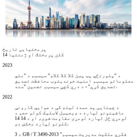
پرمختیایی تاریخ
14 کلن پرمختګ او ژمنتیا
2023
د "پلورنځي پټ پټن کلا کلا کلاډ" سیسټم د "ملي
معلوماتو سیسټم امنیت خوندیتوب محافظت تصدیق
تصدیق کړې" - د درې کچې سیسټم تضمین "سند.
2022
د چینایی په عمده لینډ کې د هوايي کارونې
ماشینونو لپاره د ډیجیټل لاسلیک کولو حجم د
لومړي ځل لپاره لومړی مقاومت شوی، او د 14 14
کلونو لپاره مخکښ دی.
د 3 GB / T 3490-2013 "فکري ملکیت مدیریت سیسټم