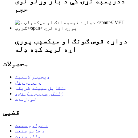
د
دریم
په نړۍ کې د بار وړلو لوی
حجم
دواړه قوس ګونګ او میکسهب پورې
اړه لري
د کډه ډله
محصولات
ډیجیټل لاسلیک
ویډیو وال
متقابل سپینه طریقه
ځانګړي ډیجیټل نښه
لوازمات
قضیې
د خواړو صنعت
د جامو صنعت
مالي صنعت