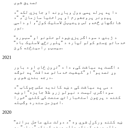
تصدیق شوی
دا په پرله پسې ډول ویاړونه او جایزې لکه "د
پیډونر پروجفورم او پراختیا سازمان"، "د
شانګهای څخه، لس ډیجیټل لاسلیک کول"، او داسې
نور.
د ژبني د سوداګریزې ښودلو حلونو او "سټورډ"
خدماتو چمتو کولو لپاره د "پلورنځي لاسلیک باد"
سیسټم رامینځته کړئ.
2021
د اګست په میاشت کې، دا د "تړون ځای او د باور
وړ تصدیو" او "کیفیت خدماتو صداقت" په توګه
درجه بندي شوی و.
د می په میاشت کې د ښه کانديد عکس چوکاټ "د
سوداګرۍ لیست د نیولو زرو طلا جایزه" او ښه
کتنه د پرچون استخباراتي صنعت کې کلني "خورا
اغیزمن سندره وګټله.
2020
ښه کتنه ورکړل شوې وه "د دولت ملي عاجل برانډ"
عالي عرضه کونکي عالي عرضه کونکي "ویاړ" په