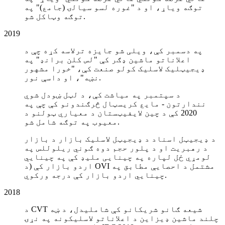
توګه ویاړ، او د "غوره لسو سیالۍ (جامع)" په
توګه وټاکل شو.
2019
په دسمبر کې، ویلی شو جایزه ترلاسه کړه چې د
اعلاناتو ماشین ډګر کې "لس کلن برانډ" په
ډیجیټلیک لاسلیک کولو صنعت کې، "خورا مشهور
نښه"، او داسې نور.
د سپتمبر په میاشت کې، د لټل ښودل شوي
نندارتون - مایع کریسټال څرګندونو کې چې په
2020 کې د چین لایفیټستان د معياري ټولنو د
معيوب په توګه شامل شو.
د ډیجیټل اسناد د ډیجیټل لاسلیک بازار د بازار
د رهبریت او د پلور حجم دوه ګوني ریلوللس په
لومړي ځل لپاره په چینایی ملیډ کې په چینایي
اردو بازار کې (د OVI مشتمل د احصایې مطابق په
چینایي اردو بازار کې درجه ورکوي.
2018
د CVT شیعه ګانو شریکانو کې شاملیدل، د ښه
چلند ماشین ډیزاین د اعلاناتو لاسلیکونه په نړۍ