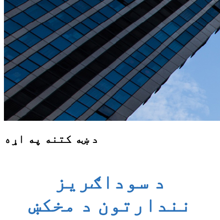
د ښه کتنه په اړه
د سوداګریز
نندارتون د مخکښ