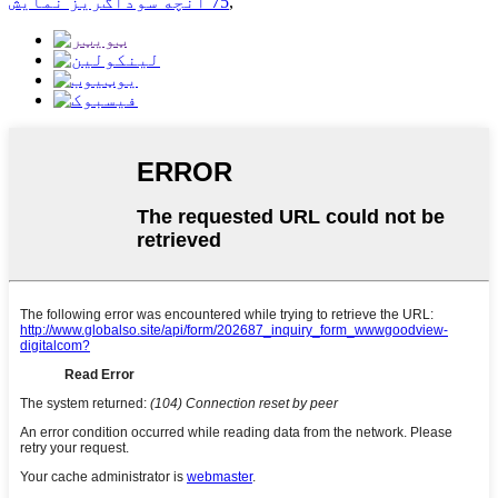
,
75 انچه سوداګریز نمایش