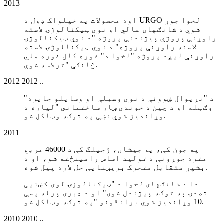
2013
اوه محصولات په خپلواک ډول د URGO لخوا جوړ
شوي د شانګهای عالي او نوي ټیکنالوژۍ لاسته
راوړنې پروژې پیژندنې پروژه "د نوي ټیکنالوژۍ
لاسته راوړنې پروژه" د نوي ټیکنالوژۍ لاسته
راوړنې لیږد پروژه "لخوا د" غوره کال غوره ملي
څانګې "ترلاسه شوې.
2012 2012 ..
د "نړیوال ښوونې د نوي وسیلې او وسایلو جایزه"
وګټله او د چین د خوندي ښار ساختماني "لپاره د
وړاندیز شوي نښې په توګه وټاکل شو.
2011
په جون کې، په جیشان، ژجیلگ کې د 46000 مربع
متره جوړونې د تولید اساس رامینځته شو، او د
بشپړ متقابل متحرک بریښنایی حل لاره پیل شوه.
دا د شانګهای لخوا د "ټیکنالوژۍ لوی کښتیی
تصدۍ په توګه پیژندل شوی" او د ډیری پرله پسې
10 وړاندیز شوي برانڈونو "په توګه وټاکل شو.
2010 2010 ..