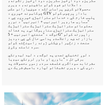
سکرین، دوه اړخیز سکرین، دوه اړخیز رنګونه،
د اعلاناتو فوډ کولو ماشینونه، د ډیری
محصولاتو کرښو پراساس لکه د هوښیارانو عکس
چوکاټونه خپروي د GTV بادار پرچوس کولو
پلیټ فارم کې د خدماتو ستراتیژي خپروي، چې د
"سمارټ هارډیر انټرنیټ + انټرنیټ" د نورو
معلوماتو ستراتیژیک ستراتیژیک ستراتیژیک
ستراتیژیک ستراتیژي سناریوګانې، په فعاله
توګه د "صنعتي انټرنیټ + 5G" راپورته کولو
بازار ته ښه راغلاست، پداسې حال کې چې دودیز
صنعت د زنځیر او ښکلی ژوند رامینځته کولو
سره ناسته وکړئ.
د لوړ تخنیکي تصدۍ په توګه، د لید لیدونکي
برقی تل د "باوري او باور لرونکي میډیا
مشرتابه سوداګرۍ فلسفه سره، زموږ محصولات په
نړۍ کې د ډیری تشبثاتو لپاره باصبش شریک دي.