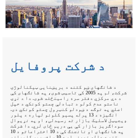
د شرکت پروفایل
د شانګهای ښو کتنه د بریښنایی ټیکنالوژۍ
شرکت، لم په 2005 کې تاسیس شوی، په شانګهای کې
د دې مرکزي دفتر سره رامینځته شوی. دا د نړۍ
نامتو عدم کولو د تبادلې چمتو کونکي د خپل
اصلي په توګه د ښودلو کنټرول چمتو کونکي دی.
انګيزه د 13 پرله پسېو کلونو لپاره د پلور
ډیجیټل لاسلیک بازار ته رسیدلی، او په نړیوال
سوداګریز بازار کې یې دریم ځای لري. دا شرکت
په شانګهای او نانجنګ کې د 10 اختراعاتو د 10
تنو د عالي نمونې او د 10 سافټویر کاپيانو