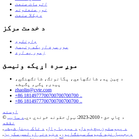
اتومات صنعت
نور صنعتونه
د ښکلا صنعت
د خدمت مرکز
ډاونلوډ
موږ سره اړیکه ونیسئ
زموږ په اړه
موږ سره اړیکه ونیسئ
د چین په، شانګهاهي، پگانونګ، شانګهنګي،
پیدی، پګی، پګیشه
zhaolin@cvte.com
+86 1814977700700700700700 ..
+86 1814977700700700700700 ..
اوسنه
© د چاپ حق - 2010-2023: ټول حقونه خوندي دي.
د سایټ
نقشه
د پیوستون ټچ ښودل
,
د میډیا وال
,
د تاک پینل شیشې
,
ډیجیټل نښه کیوسک سینګاپور
,
د ښودنې او لمس سکرین
,