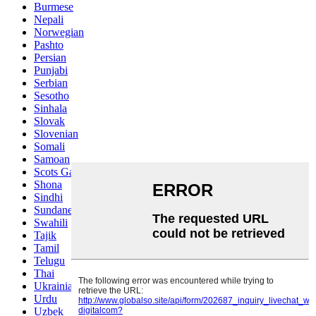
Burmese
Nepali
Norwegian
Pashto
Persian
Punjabi
Serbian
Sesotho
Sinhala
Slovak
Slovenian
Somali
Samoan
Scots Gaelic
Shona
Sindhi
Sundanese
Swahili
Tajik
Tamil
Telugu
Thai
Ukrainian
Urdu
Uzbek