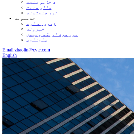
د جامو صنعت
مالي صنعت
نور صنعتونه
خدمتونه
زموږ په اړه
خبرونه
موږ سره اړیکه ونیسئ
ډاونلوډ
Email:zhaolin@cvte.com
English