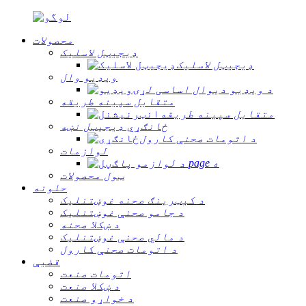
محصولات
ډیجیټل لاسلیک
ډیجیټل لاسلیک
ویډیو وال
د ویډیو دیوال اساسی لړۍ
متقابل سپینه طریقه
متقابل سپینه طریقه
ځانګړي ډیجیټل نښه
د اتومات صحنې کارول
لوازمات
د لوازمو پا page ه
ټول محصولات
حلونه
د کیټرینګ صحنه غوښتنلیک
د جامو صحنې غوښتنلیک
د ښکلا صحنه
د مالي صحنې غوښتنلیک
د اتومات صحنې کارول
قضیې
اتومات صنعت
د ښکلا صنعت
د خواړو صنعت