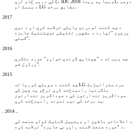
کې دریم ځای لري (د IDC 2018 ډیټا په وینا)، دوهم
د سمسک او LG مطابق برخه.
2017
د ښه کتنه لومړنۍ پایلې ترلاسه کړې او د نوي
پرچون "لپاره د مشهور تخلیقی غوښتنلیک جایزه
ګټلې".
2016
ښه ویب ته د "چینايي ګړندي خواړو" غوره ملګري
"ورکړل شو.
2015
ښه کتنه د سویلي کوریا له LG سره ستراتیژیک
ملګرتیا رامینځته کړې ترڅو په چین کې
سوداګریز نندارتون کې د سوداګریز نندارتون
په برخه کې نوی نمونه رامینځته کړي.
. 2014 ..
د اعلاناتو ماشین او ډیجیټل لاسلیک کولو صنعت کې
د "غوره صنعت لاسته راوړنې جایزه" ترلاسه کړه.