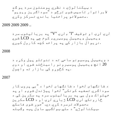
د ټیکنالوژۍ د نظري پوهنتون سره یو ګډ
لابراتوار تاسیس شوی ترڅو د "سوداګریز ویډیو"
محصولاتو پراختیا باندې تمرکز وکړي.
2009 2009 2009 ..
په بریالیتوب سره "V" لړۍ، "l" لړۍ لړۍ او توقیف
شوي LCD ډیجیټل ډیجیټل پوسټرې، کوم چې په
نړیوال بازار کې په پراخه کچه کارول کیږي.
2008
د ډیجیټل پوسټونو ساحې ته د ننوتلو پیل وکړ، د
20 انچ ډیجیټل پوسټرونو رامینځته شوي او دوی
په کڅوړو کې بازار ته واچول.
2007
د شانګهای لخوا د شانګهای لخوا د "بې پروټ کار
سوداګري تصفیه کونکی" لخوا پیژندل شوی، او په
خپلواک ډول یې په بریالیتوب سره په سکرین کې د
سکرین LCD ژباړې لړۍ او د LCD څارونکي لړۍ
محصولات ترسره کړي دي. "جوړ شوی فاسکي
ټیکنالوژي" د ملي ټولګټي ماډل پټه وګټله.