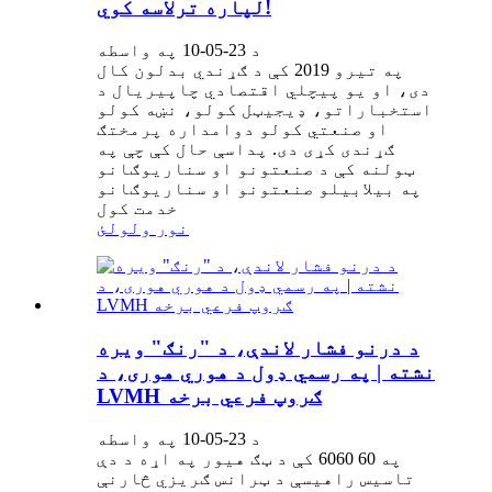
لپاره ترلاسه کوي!
د 23-05-10 په واسطه
په تیرو 2019 کې د ګړندي بدلون کال
دی، او یو پیچلي اقتصادي چاپیریال د
استخباراتو، ډیجیټل کولو، نښه کولو
او صنعتي کولو دوامداره پرمختګ
ګړندی کړی دی. پداسې حال کې چې په
ټولنه کې د صنعتونو او سناریوګانو
په بیلابیلو صنعتونو او سناریوګانو
خدمت کول
نور ولولئ
د درنو فشار لاندې، د "رنګ" ویره
نشته | په رسمي ډول د هوري هوری، د
LVMH ګروپ فرعي برخه
د 23-05-10 په واسطه
په 60 6060 کې د ټګ هیور په اړه د دې
تاسیس راهیسې د ټرانس ګریزي څارنې