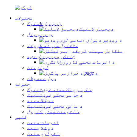
محصولات
ډیجیټل لاسلیک
ډیجیټل لاسلیک
ویډیو وال
د ویډیو دیوال اساسی لړۍ
متقابل سپینه طریقه
متقابل سپینه طریقه
ځانګړي ډیجیټل نښه
د اتومات صحنې کارول
لوازمات
د لوازمو پا page ه
ټول محصولات
حلونه
د کیټرینګ صحنه غوښتنلیک
د جامو صحنې غوښتنلیک
د ښکلا صحنه
د مالي صحنې غوښتنلیک
د اتومات صحنې کارول
قضیې
اتومات صنعت
د ښکلا صنعت
د خواړو صنعت