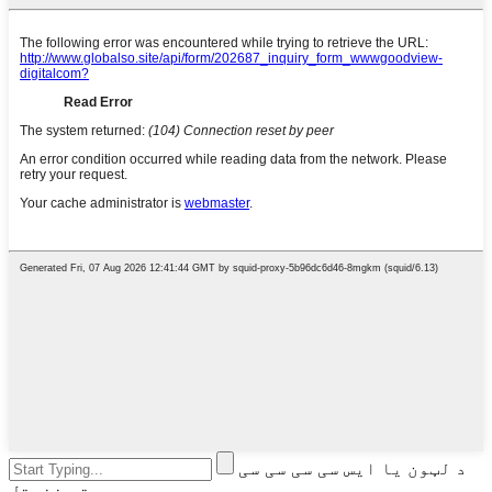
د لټون یا ایس سی سی سی سی
ته ننوتل