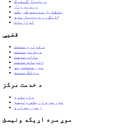
ډیجیټل لاسلیک
ویډیو وال
متقابل سپینه طریقه
ځانګړي ډیجیټل نښه
لوازمات
قضیې
د خواړو صنعت
د جامو صنعت
مالي صنعت
اتومات صنعت
نور صنعتونه
د ښکلا صنعت
د خدمت مرکز
ډاونلوډ
موږ سره اړیکه ونیسئ
زموږ په اړه
موږ سره اړیکه ونیسئ