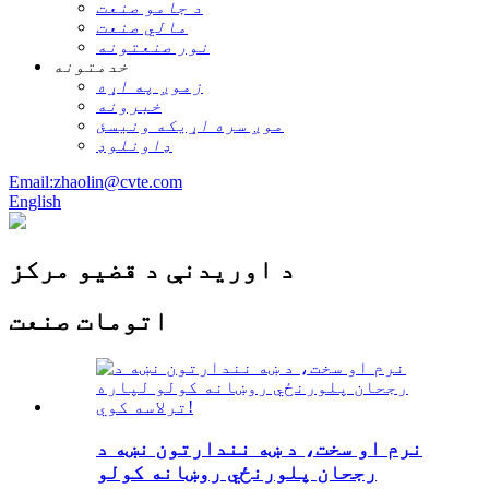
د جامو صنعت
مالي صنعت
نور صنعتونه
خدمتونه
زموږ په اړه
خبرونه
موږ سره اړیکه ونیسئ
ډاونلوډ
Email:zhaolin@cvte.com
English
د اوریدنې د قضیو مرکز
اتومات صنعت
نرم او سخت، د ښه نندارتون نښه د
رجحان پلورنځي روښانه کولو