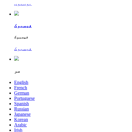
یوټیوب
فیسبوک
فیسبوک
فیسبوک
سر
English
French
German
Portuguese
Spanish
Russian
Japanese
Korean
Arabic
Irish