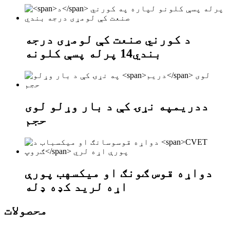
د کورني صنعت کې لومړی درجه
بندي
14
پرله پسې کلونه
د
دریم
په نړۍ کې د بار وړلو لوی
حجم
دواړه قوس ګونګ او میکسهب پورې
اړه لري
د کډه ډله
محصولات