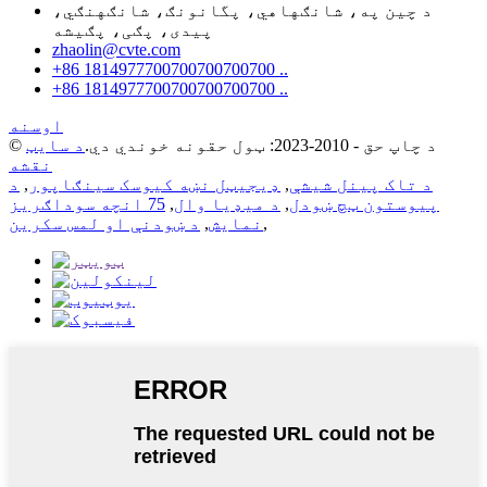
د چین په، شانګهاهي، پگانونګ، شانګهنګي،
پیدی، پګی، پګیشه
zhaolin@cvte.com
+86 1814977700700700700700 ..
+86 1814977700700700700700 ..
اوسنه
© د چاپ حق - 2010-2023: ټول حقونه خوندي دي.
د سایټ
نقشه
د تاک پینل شیشې
,
ډیجیټل نښه کیوسک سینګاپور
,
د
پیوستون ټچ ښودل
,
د میډیا وال
,
75 انچه سوداګریز
,
نمایش
,
د ښودنې او لمس سکرین