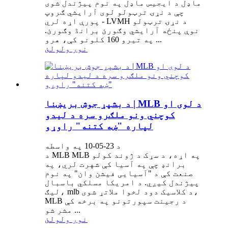
ماډل د ایجیس ماډل په نوم پیژندل شوی
چې د نړۍ ترټولو لوی آرایشي ګروپ
پورې اړه لري - LVMH د نړۍ ترټولو
نوې پنځه آرایشي وګورئ برانڈ وګورئ.
په تیرو 160 کلونو کې، هرو ...
نور ولولئ
د بشپړ جوش بریښنا | MLB د لوی او
کوچني ونو ملګرو سره د لیدو
لپاره "ښه کتنه" راوړو
د 23-05-10 په واسطه
د MLB MLB په اړه، د سړک د ژوند کولو
برانډ چې په آسیا کې شهرت لري، په
صنعت کې د "آسیایی فیشن وان" په نوم
پیژندل کیږي. د امریکا مسلکي باسبال
لیګ، mlb د کلاسیک دود لخوا ملاتړ شوی،
MLB د رجینت سپورتونو په برخه کې
مشر شو ...
نور ولولئ